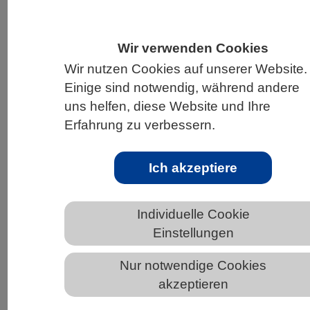
HOME
UNTER DEM DACH DES VBIO
LANDESVERBÄNDE
BREMEN
NEWS AUS BREMEN
Wir verwenden Cookies
Wir nutzen Cookies auf unserer Website.
Einige sind notwendig, während andere
uns helfen, diese Website und Ihre
VBIO Online-Webinarreihe:
Erfahrung zu verbessern.
„CRISPR/Cas für eine nachhaltige
Zukunft der Landwirtschaft“
Ich akzeptiere
Individuelle Cookie
Einstellungen
Nur notwendige Cookies
akzeptieren
CRISPR/Cas für eine nachhaltige Zukunft der
Landwirtschaft © Niklas Capdeville