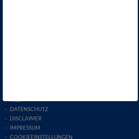
VBIO
ÜBER UNS
LANDESVERBÄNDE
FACHGESELLSCHAFTEN
AKTIV WERDEN!
MITGLIED WERDEN
ENGLISH PAGES
RECHTLICHES
SATZUNG
AGB
DATENSCHUTZ
DISCLAIMER
IMPRESSUM
COOKIEEINSTELLUNGEN