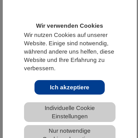
HOME
UNTER DEM DACH DES VBIO
LANDESVERBÄNDE
BREMEN
NEWS AUS BREMEN
Wir verwenden Cookies
Wir nutzen Cookies auf unserer
Website. Einige sind notwendig,
Doppelt hält besser: Molekularer
während andere uns helfen, diese
Kleber bindet Krebsproteine an zwei
Website und Ihre Erfahrung zu
Abbausysteme gleichzeitig
verbessern.
Ich akzeptiere
Individuelle Cookie
Einstellungen
Nur notwendige