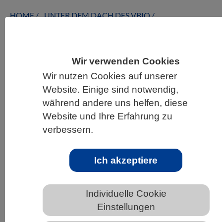
HOME
UNTER DEM DACH DES VBIO
LANDESVERBÄNDE
BREMEN
NEWS AUS BREMEN
Wir verwenden Cookies
Wir nutzen Cookies auf unserer
Menschliche Geburt ist nicht
Website. Einige sind notwendig,
einzigartig schwierig unter
während andere uns helfen, diese
Säugetieren
Website und Ihre Erfahrung zu
verbessern.
Ich akzeptiere
Individuelle Cookie
Einstellungen