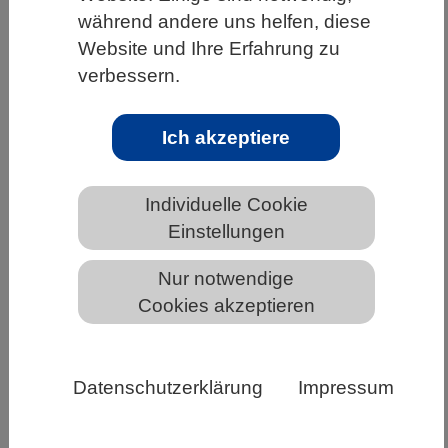
während andere uns helfen, diese
HOME
UNTER DEM DACH DES VBIO
Website und Ihre Erfahrung zu
LANDESVERBÄNDE
BERLIN-BRANDENBURG
verbessern.
NEWS AUS BERLIN-BRANDENBURG
Ich akzeptiere
Virtuelles Seminarangebot des AK
Individuelle Cookie
Schulbiologie im VBIO -
Einstellungen
Praxisgebundene Aufgaben für zu
Hause
Nur notwendige
Cookies akzeptieren
Datenschutzerklärung
Impressum