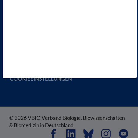
ENGLISH PAGES
RECHTLICHES
SATZUNG
AGB
DATENSCHUTZ
DISCLAIMER
IMPRESSUM
COOKIEEINSTELLUNGEN
© 2026 VBIO Verband Biologie, Biowissenschaften
& Biomedizin in Deutschland