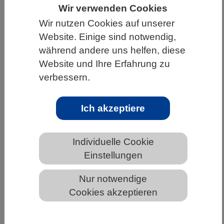
Wir verwenden Cookies
HOME
UNTER DEM DACH DES VBIO
Wir nutzen Cookies auf unserer
LANDESVERBÄNDE
BERLIN-BRANDENBURG
Website. Einige sind notwendig,
während andere uns helfen, diese
NEWS AUS BERLIN-BRANDENBURG
Website und Ihre Erfahrung zu
verbessern.
Alfried Krupp Fellowships 2021/22
Ich akzeptiere
Individuelle Cookie
Einstellungen
Nur notwendige
Das Alfried Krupp Wissenschaftskolleg
Cookies akzeptieren
Greifswald vergibt für das akademische Jahr
2021/ 22 drei bis sechs Alfried Krupp Senior-
Fellowships und vier bis acht Alfried Krupp