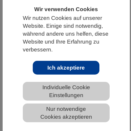
HOME
UNTER DEM DACH DES VBIO
Wir verwenden Cookies
Wir nutzen Cookies auf unserer
LANDESVERBÄNDE
BAYERN
NEWS AUS BAYERN
Website. Einige sind notwendig,
während andere uns helfen, diese
Website und Ihre Erfahrung zu
Pumpe fürs Klima
verbessern.
Ich akzeptiere
Individuelle Cookie
Einstellungen
Nur notwendige
Cookies akzeptieren
Der Kohlenstoffkreislauf ist ein hochsensibles System.