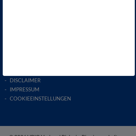
AKTIV WERDEN!
MITGLIED WERDEN
ENGLISH PAGES
RECHTLICHES
SATZUNG
AGB
DATENSCHUTZ
DISCLAIMER
IMPRESSUM
COOKIEEINSTELLUNGEN