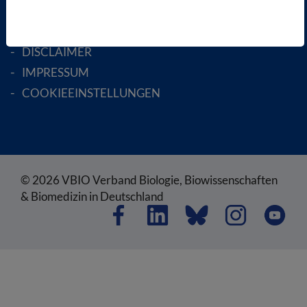
AGB
DATENSCHUTZ
DISCLAIMER
IMPRESSUM
COOKIEEINSTELLUNGEN
© 2026 VBIO Verband Biologie, Biowissenschaften
& Biomedizin in Deutschland