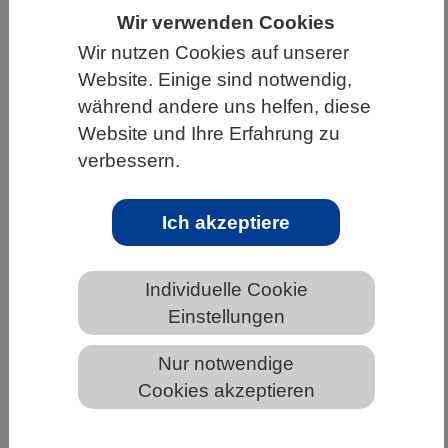
Wir verwenden Cookies
HOME
UNTER DEM DACH DES VBIO
Wir nutzen Cookies auf unserer
LANDESVERBÄNDE
BADEN-WÜRTTEMBERG
Website. Einige sind notwendig,
NEWS AUS BADEN-WÜRTTEMBERG
während andere uns helfen, diese
Website und Ihre Erfahrung zu
verbessern.
245 Millionen Jahre alte Fossilien
liefern neue Erkenntnisse zur
Ich akzeptiere
Evolution und Ernährungsweise von
Wasserinsekten
Individuelle Cookie
Einstellungen
Nur notwendige
Cookies akzeptieren