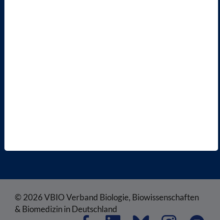
MITGLIED WERDEN
ENGLISH PAGES
RECHTLICHES
SATZUNG
AGB
DATENSCHUTZ
DISCLAIMER
IMPRESSUM
COOKIEEINSTELLUNGEN
© 2026 VBIO Verband Biologie, Biowissenschaften
& Biomedizin in Deutschland