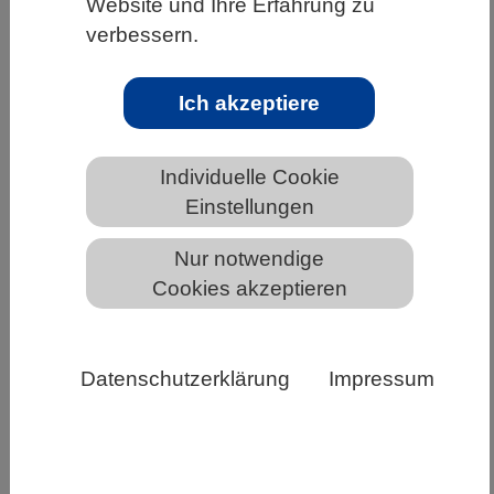
Website und Ihre Erfahrung zu
verbessern.
Neuer ausgestorbener Urzeithai
Ich akzeptiere
entdeckt
Individuelle Cookie
Einstellungen
Nur notwendige
Cookies akzeptieren
Datenschutzerklärung
Impressum
Bezahnung des neuen hybodontiformen Urzeithaies
Durnonovariaodus maiseyi aus der Kimmeridge Clay
Formation in England (© Sebastian Stumpf)