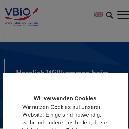
Springe direkt zu:
Zum Hauptinhalt spri
Zur Footer-Navigation
Herzlich Willkommen beim
VBIO
Es gibt gute Gründe, dem größten
Wir verwenden Cookies
biowissenschaftlichen Verband in
Wir nutzen Cookies auf unserer
Deutschland beizutreten.
Website. Einige sind notwendig,
mehr dazu
während andere uns helfen, diese