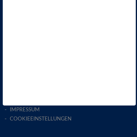
ÜBER UNS
LANDESVERBÄNDE
FACHGESELLSCHAFTEN
AKTIV WERDEN!
MITGLIED WERDEN
ENGLISH PAGES
RECHTLICHES
SATZUNG
AGB
DATENSCHUTZ
DISCLAIMER
IMPRESSUM
COOKIEEINSTELLUNGEN