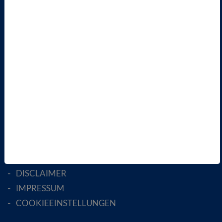
ÜBER UNS
LANDESVERBÄNDE
FACHGESELLSCHAFTEN
AKTIV WERDEN!
MITGLIED WERDEN
ENGLISH PAGES
RECHTLICHES
SATZUNG
AGB
DATENSCHUTZ
DISCLAIMER
IMPRESSUM
COOKIEEINSTELLUNGEN