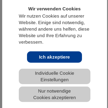
HOME
UNTER DEM DACH DES VBIO
Wir verwenden Cookies
Wir nutzen Cookies auf unserer
LANDESVERBÄNDE
THÜRINGEN
Website. Einige sind notwendig,
NEWS AUS THÜRINGEN
während andere uns helfen, diese
Website und Ihre Erfahrung zu
verbessern.
Zellen des kleinzelligen
Lungenkrebses kapern neuronale
Ich akzeptiere
Synapsen
Individuelle Cookie
Einstellungen
Nur notwendige
Cookies akzeptieren