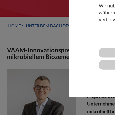
Wir nut
während
verbes
HOME
UNTER DEM DACH DES VBIO
LANDESVERB
VAAM-Innovationspreis 2025 an Luitpo
mikrobiellem Biozement ausgezeichne
Mikroben kö
Bauwesen her
Innovationsp
Angewandte 
Unternehmen
mikrobiell h