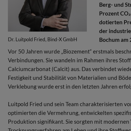
Berg- und St
Prozent CO₂ 
dotierten Pr
der industri
Bochum am 2
Dr. Luitpold Fried, Bind-X GmbH
Vor 50 Jahren wurde „Biozement“ erstmals besch
Verbindungen. Sie wandeln im Rahmen ihres Stoff
Calciumcarbonat (Calcit) aus. Das verbindet wie
Festigkeit und Stabilität von Materialien und Böd
Verklebung wurde erst in den letzten Jahren erfolg
Luitpold Fried und sein Team charakterisierten vo
optimierten die Vermehrung, entwickelten spezifi
Produktion signifikant. Sie sorgten mit modernen 
Trocknungsverfahren am Leben und ihre Stoffwec