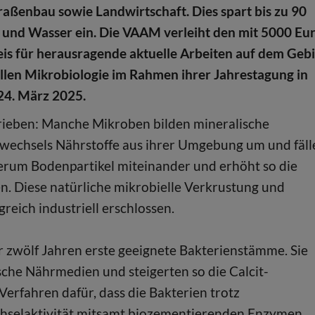
raßenbau sowie Landwirtschaft. Dies spart bis zu 90
und Wasser ein. Die VAAM verleiht den mit 5000 Eu
eis für herausragende aktuelle Arbeiten auf dem Geb
ellen Mikrobiologie im Rahmen ihrer Jahrestagung in
4. März 2025.
rieben: Manche Mikroben bilden mineralische
wechsels Nährstoffe aus ihrer Umgebung um und fäll
derum Bodenpartikel miteinander und erhöht so die
en. Diese natürliche mikrobielle Verkrustung und
reich industriell erschlossen.
r zwölf Jahren erste geeignete Bakterienstämme. Sie
sche Nährmedien und steigerten so die Calcit-
Verfahren dafür, dass die Bakterien trotz
hselaktivität mitsamt biozementierenden Enzymen