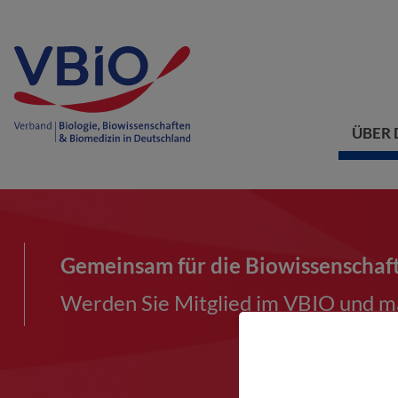
ÜBER 
Gemeinsam für die Biowissenschaf
Werden Sie Mitglied im VBIO und ma