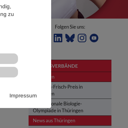
ndig,
ung zu
Folgen Sie uns:
hem
LANDESVERBÄNDE
Thüringen
Karl-von-Frisch-Preis in
Thüringen
Impressum
Internationale Biologie-
Olympiade in Thüringen
News aus Thüringen