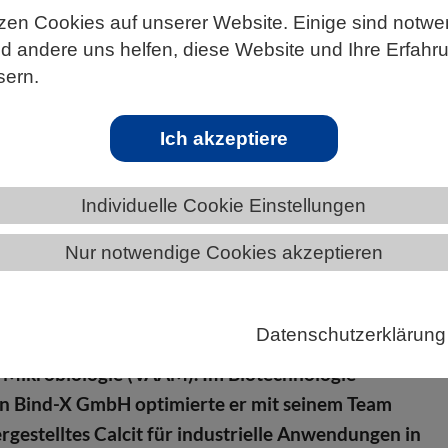
zen Cookies auf unserer Website. Einige sind notwe
 andere uns helfen, diese Website und Ihre Erfahr
sern.
ÄNDE
THÜRINGEN
NEWS AUS THÜRINGEN
Ich akzeptiere
ld Fried: Forschung zu umweltfreundlic
Individuelle Cookie Einstellungen
t
Nur notwendige Cookies akzeptieren
nnen nachhaltige Bindemittel für Bergbau und
stellen. Für diese Idee erhält Dr. Luitpold Fried den
Datenschutzerklärung
reis 2025 der Vereinigung für Allgemeine und
Mikrobiologie (VAAM). Im Biotechnologie-
 Bind-X GmbH optimierte er mit seinem Team
ergestelltes Calcit für industrielle Anwendungen in