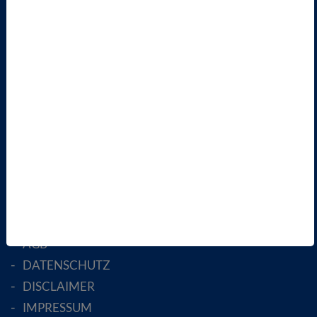
VBIO
ÜBER UNS
LANDESVERBÄNDE
FACHGESELLSCHAFTEN
AKTIV WERDEN!
MITGLIED WERDEN
ENGLISH PAGES
RECHTLICHES
SATZUNG
AGB
DATENSCHUTZ
DISCLAIMER
IMPRESSUM