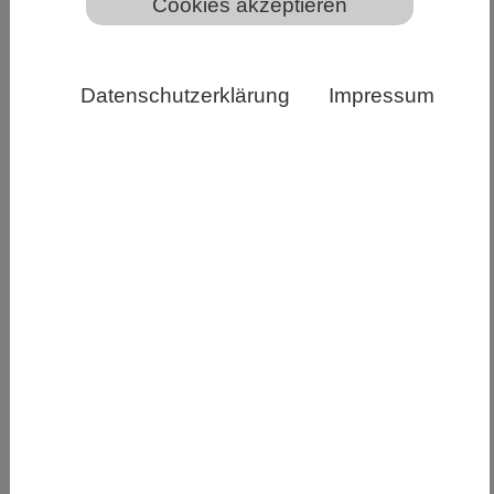
Cookies akzeptieren
Datenschutzerklärung
Impressum
Virus-Symptome bei der fadenförmigen Braunalge
Ectocarpus sp., wobei die DNA-Färbung (blau) auf eine
Virusvermehrung in den Fortpflanzungsstrukturen der
Alge hinweist. Die Chlorophyllfluoreszenz ist rot
dargestellt. Copyright: © Dr. Carole Duchêne/ MPI für
Biologie Tübingen
Riesenviren von denen lange angenommen
wurde, sie existierten nur als flüchtige, frei
lebende Partikel können sich dauerhaft im
Genom eines mehrzelligen Wirts einbetten, über
Generationen hinweg ruhen und dann auf
Kommando wieder aktiv werden. Eine aktuelle