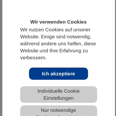
HOME
UNTER DEM DACH DES VBIO
LANDESVERBÄNDE
THÜRINGEN
Wir verwenden Cookies
NEWS AUS THÜRINGEN
Wir nutzen Cookies auf unserer
Website. Einige sind notwendig,
während andere uns helfen, diese
Website und Ihre Erfahrung zu
Schlafende Riesen: Wie verborgene
Viren in Algen erwachen und an
verbessern.
künftige Generationen weitergegeben
werden
Ich akzeptiere
Individuelle Cookie
Einstellungen
Nur notwendige