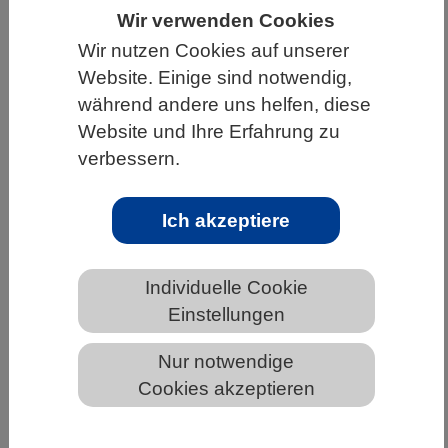
Wir verwenden Cookies
HOME
UNTER DEM DACH DES VBIO
Wir nutzen Cookies auf unserer
LANDESVERBÄNDE
THÜRINGEN
Website. Einige sind notwendig,
während andere uns helfen, diese
NEWS AUS THÜRINGEN
Website und Ihre Erfahrung zu
verbessern.
Restless-Legs-Syndrom – neue
Ich akzeptiere
Erkenntnisse vom Zebrafisch
Individuelle Cookie
Einstellungen
Nur notwendige
Cookies akzeptieren