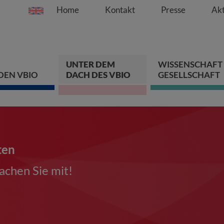
Home
Kontakt
Presse
Akt
Springe direkt zu:
Zum Hauptinhalt spri
Zur Hauptnavigation s
Zur Footer-Navigation
UNTER DEM
WISSENSCHAFT
DEN VBIO
DACH DES VBIO
GESELLSCHAFT
ten
chen Sie mit!