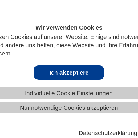
Wir verwenden Cookies
ÄNDE
THÜRINGEN
NEWS AUS THÜRINGEN
zen Cookies auf unserer Website. Einige sind notwe
 andere uns helfen, diese Website und Ihre Erfahr
sern.
enere Sommer auf der Nordhalbkugel
Ich akzeptiere
eigen, dass Pflanzen in der nördlichen Hemisphäre mit
 Kohlendioxid (CO2) in der Atmosphäre darauf
Individuelle Cookie Einstellungen
ndem sie den Blattaustrieb vorantreiben und die
uktivität im Frühjahr verbessern. Gleichzeitige
Nur notwendige Cookies akzeptieren
on Wetterstationen in der gesamten Region lassen
eßen, dass Dürren und Hitzewellen im Sommer häufig
Datenschutzerklärung
anhalten. Obwohl diese beiden Phänomene zu