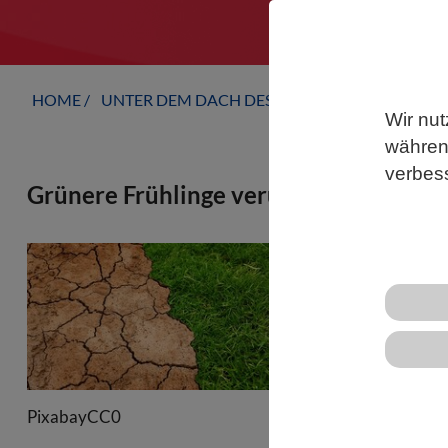
HOME
UNTER DEM DACH DES VBIO
LANDESVERB
Wir nut
während
verbes
Grünere Frühlinge verursachen trock
Satelliten z
zunehmendem
reagieren, i
Pflanzenprod
Messungen v
darauf schli
PixabayCC0
und länger 