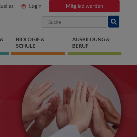
uelles
Login
Mitglied werden
ngen
pringen
 springen
 &
BIOLOGIE &
AUSBILDUNG &
SCHULE
BERUF