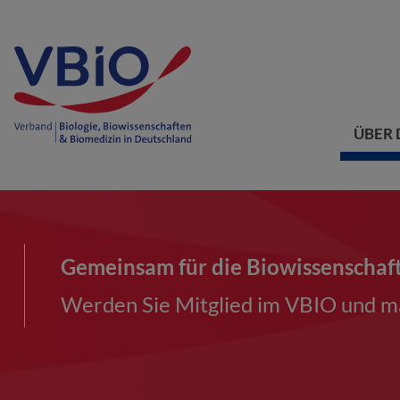
ÜBER 
Gemeinsam für die Biowissenschaf
Werden Sie Mitglied im VBIO und ma