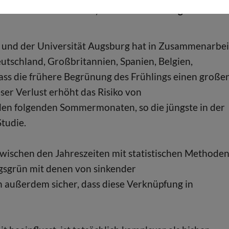
 neuesten Erkenntnisse, dass es Verbindungen zwisch
a und der Universität Augsburg hat in Zusammenarbei
tschland, Großbritannien, Spanien, Belgien,
dass die frühere Begrünung des Frühlings einen große
er Verlust erhöht das Risiko von
den folgenden Sommermonaten, so die jüngste in der
Studie.
ischen den Jahreszeiten mit statistischen Methoden
ngsgrün mit denen von sinkender
n außerdem sicher, dass diese Verknüpfung in