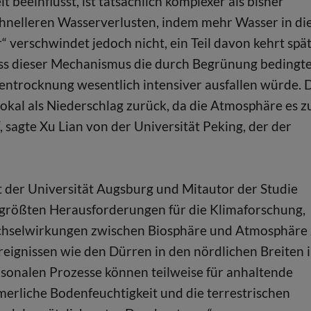
beeinflusst, ist tatsächlich komplexer als bisher
hnelleren Wasserverlusten, indem mehr Wasser in di
verschwindet jedoch nicht, ein Teil davon kehrt spä
dass dieser Mechanismus die durch Begrünung bedingt
hentrocknung wesentlich intensiver ausfallen würde. 
lokal als Niederschlag zurück, da die Atmosphäre es z
 sagte Xu Lian von der Universität Peking, der der
der Universität Augsburg und Mitautor der Studie
er größten Herausforderungen für die Klimaforschung,
echselwirkungen zwischen Biosphäre und Atmosphäre
ignissen wie den Dürren in den nördlichen Breiten 
saisonalen Prozesse können teilweise für anhaltende
erliche Bodenfeuchtigkeit und die terrestrischen