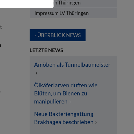
Termine in Thüringen
en
Impressum LV Thüringen
t
ÜBERBLICK NEWS
n
LETZTE NEWS
Amöben als Tunnelbaumeister
Ölkäferlarven duften wie
,
Blüten, um Bienen zu
manipulieren
Neue Bakteriengattung
Brakhagea beschrieben