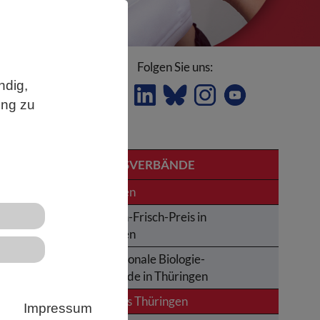
Folgen Sie uns:
ndig,
ung zu
LANDESVERBÄNDE
Thüringen
Karl-von-Frisch-Preis in
Thüringen
Internationale Biologie-
Olympiade in Thüringen
er
News aus Thüringen
Impressum