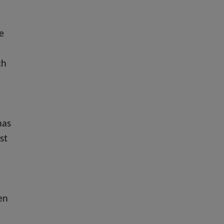
e
ch
mas
st
en