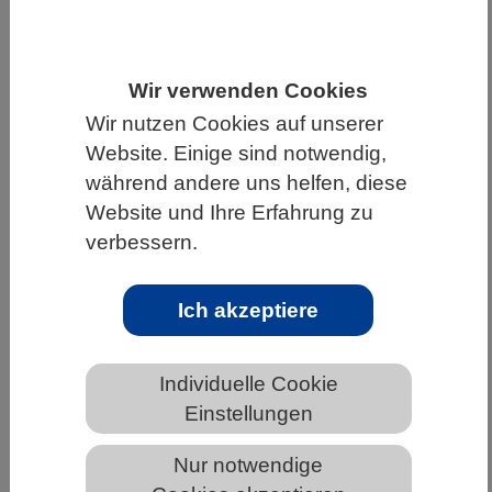
HOME
UNTER DEM DACH DES VBIO
LANDESVERBÄNDE
THÜRINGEN
Wir verwenden Cookies
NEWS AUS THÜRINGEN
Wir nutzen Cookies auf unserer
Website. Einige sind notwendig,
während andere uns helfen, diese
Website und Ihre Erfahrung zu
Doppelt hält besser: Molekularer
verbessern.
Kleber bindet Krebsproteine an zwei
Abbausysteme gleichzeitig
Ich akzeptiere
Individuelle Cookie
Einstellungen
Nur notwendige