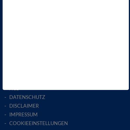
VBIO
ÜBER UNS
LANDESVERBÄNDE
FACHGESELLSCHAFTEN
AKTIV WERDEN!
MITGLIED WERDEN
ENGLISH PAGES
RECHTLICHES
SATZUNG
AGB
DATENSCHUTZ
DISCLAIMER
IMPRESSUM
COOKIEEINSTELLUNGEN