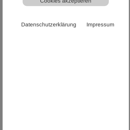
Cookies akzeptieren
Datenschutzerklärung
Impressum
Cryo-EM-Struktur des Komplexes zwischen DCAF16
(rot), DDB1(ΔBPB) (lila), DDA1 (orange) und der
SMARCA2-BD (grün), zusammengehalten durch
Verbindung 1 (grau).© Dmitri Segal
Gezielter Proteinabbau gilt als eine der
vielversprechendsten Strategien der modernen
Arzneimittelforschung. Statt
krankheitsverursachende Proteine nur zu
blockieren, werden sie vollständig aus der Zelle
entfernt. Forschende haben entdeckt, dass ein
einzelnes Wirkstoffmolekül gleich zwei
unabhängige „Entsorgungssysteme“ gleichzeitig