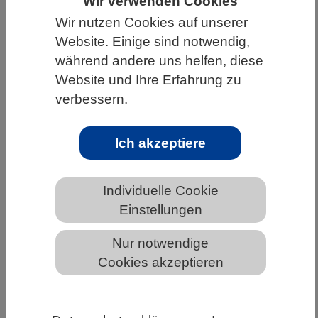
Wir verwenden Cookies
Wir nutzen Cookies auf unserer
HOME
UNTER DEM DACH DES VBIO
Website. Einige sind notwendig,
LANDESVERBÄNDE
THÜRINGEN
während andere uns helfen, diese
NEWS AUS THÜRINGEN
Website und Ihre Erfahrung zu
verbessern.
Die Schönheit von
Ich akzeptiere
Fischgemeinschaften in Riffen der
Welt schützen
Individuelle Cookie
Einstellungen
Nur notwendige
Cookies akzeptieren