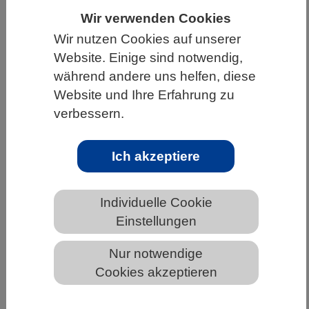
Wir verwenden Cookies
HOME
UNTER DEM DACH DES VBIO
Wir nutzen Cookies auf unserer
LANDESVERBÄNDE
THÜRINGEN
Website. Einige sind notwendig,
NEWS AUS THÜRINGEN
während andere uns helfen, diese
Website und Ihre Erfahrung zu
verbessern.
Gene Drives: Möglichkeiten und
Risiken einer Technologie zur
Ich akzeptiere
Verbreitung erwünschter
Eigenschaften in Populationen
Individuelle Cookie
Einstellungen
Nur notwendige
Cookies akzeptieren