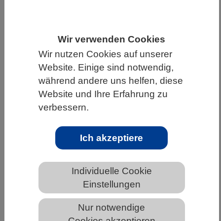
HOME
UNTER DEM DACH DES VBIO
LANDESVERBÄNDE
THÜRINGEN
Wir verwenden Cookies
NEWS AUS THÜRINGEN
Wir nutzen Cookies auf unserer
Website. Einige sind notwendig,
während andere uns helfen, diese
Website und Ihre Erfahrung zu
Wenn Bäume Sonnenbrand
verbessern.
bekommen
Ich akzeptiere
Individuelle Cookie
Einstellungen
Nur notwendige
Cookies akzeptieren