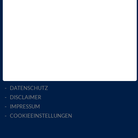
LANDESVERBÄNDE
FACHGESELLSCHAFTEN
AKTIV WERDEN!
MITGLIED WERDEN
ENGLISH PAGES
RECHTLICHES
SATZUNG
AGB
DATENSCHUTZ
DISCLAIMER
IMPRESSUM
COOKIEEINSTELLUNGEN