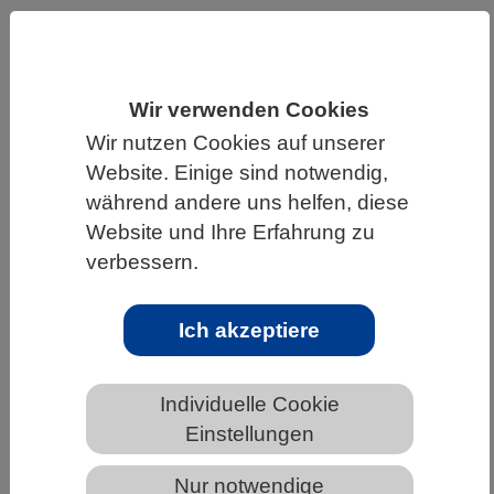
HOME
UNTER DEM DACH DES VBIO
LANDESVERBÄNDE
THÜRINGEN
Wir verwenden Cookies
NEWS AUS THÜRINGEN
Wir nutzen Cookies auf unserer
Website. Einige sind notwendig,
während andere uns helfen, diese
Stickstoff schädigt die Umwelt, dämpft
Website und Ihre Erfahrung zu
aber die Erderwärmung
verbessern.
Ich akzeptiere
Individuelle Cookie
Einstellungen
Nur notwendige