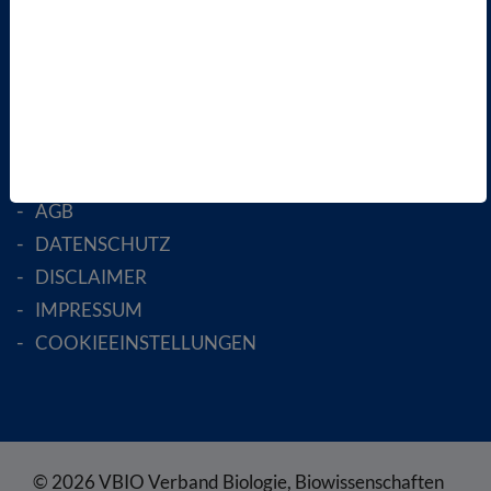
AKTIV WERDEN!
MITGLIED WERDEN
ENGLISH PAGES
RECHTLICHES
SATZUNG
AGB
DATENSCHUTZ
DISCLAIMER
IMPRESSUM
COOKIEEINSTELLUNGEN
© 2026 VBIO Verband Biologie, Biowissenschaften