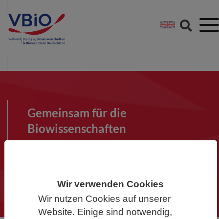
Springe direkt zu:
Zum Hauptinhalt spri
Zur Footer-Navigation
Gemeinsam für die
Biowissenschaften
Werden Sie Mitglied im VBIO und
machen Sie mit!
Wir verwenden Cookies
Wir nutzen Cookies auf unserer
Website. Einige sind notwendig,