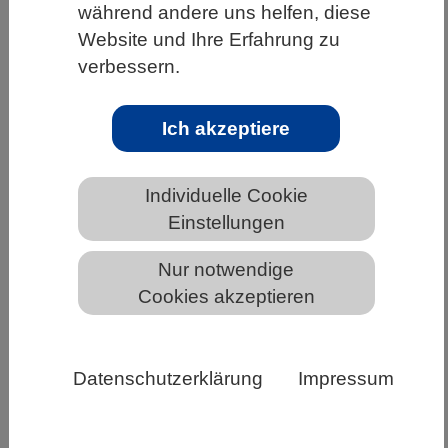
während andere uns helfen, diese
HOME
UNTER DEM DACH DES VBIO
Website und Ihre Erfahrung zu
verbessern.
LANDESVERBÄNDE
THÜRINGEN
NEWS AUS THÜRINGEN
Ich akzeptiere
Individuelle Cookie
Hochschullehrernachwuchspreise für
Biotechnologie, Technische Chemie
Einstellungen
und Verfahrenstechnik
Nur notwendige
ausgeschrieben
Cookies akzeptieren
Datenschutzerklärung
Impressum