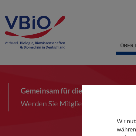
ÜBER 
Gemeinsam für die Biowissenschaf
Werden Sie Mitglied im VBIO und ma
Wir nut
während