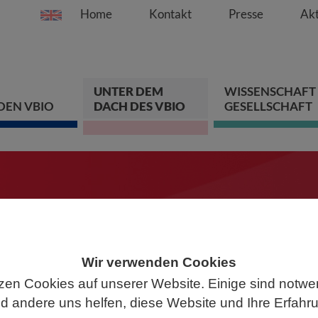
Home
Kontakt
Presse
Akt
Springe direkt zu:
Zum Hauptinhalt spri
Zur Hauptnavigation s
Zur Footer-Navigation
UNTER DEM
WISSENSCHAFT
DEN VBIO
DACH DES VBIO
GESELLSCHAFT
ten
chen Sie mit!
Wir verwenden Cookies
zen Cookies auf unserer Website. Einige sind notwe
 andere uns helfen, diese Website und Ihre Erfahr