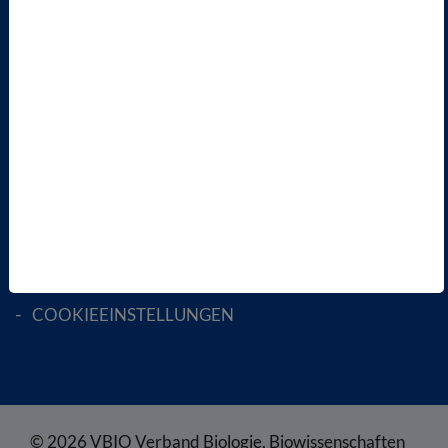
AKTIV WERDEN!
MITGLIED WERDEN
ENGLISH PAGES
RECHTLICHES
SATZUNG
AGB
DATENSCHUTZ
DISCLAIMER
IMPRESSUM
COOKIEEINSTELLUNGEN
© 2026 VBIO Verband Biologie, Biowissenschaften