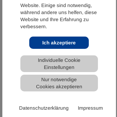
Website. Einige sind notwendig,
HOME
UNTER DEM DACH DES VBIO
während andere uns helfen, diese
LANDESVERBÄNDE
THÜRINGEN
Website und Ihre Erfahrung zu
verbessern.
NEWS AUS THÜRINGEN
Ich akzeptiere
DECHEMAX – MINT-Wettbewerb für
Schülerinnen und Schüler startet
Individuelle Cookie
Einstellungen
Nur notwendige
Cookies akzeptieren
Datenschutzerklärung
Impressum