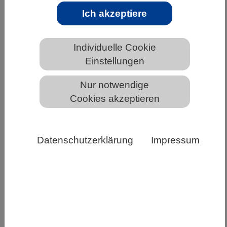
Ich akzeptiere
HOME
BIOLOGIE & SCHULE
UNTERRICHTSRESSOURCEN
Individuelle Cookie
INTERAKTIVE ANGEBOTE DES VBIO
Einstellungen
Nur notwendige
Cookies akzeptieren
Datenschutzerklärung
Impressum
Wirbeltierquiz für die 5.
Jahrgangsstufe
Diese Wirbeltier-Quizze wurden von Franz
Hammerl-Pfister, Beirat im Landesverband
Bayern im VBIO, zusammengestellt und nach