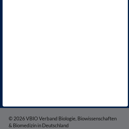
MITGLIED WERDEN
ENGLISH PAGES
RECHTLICHES
SATZUNG
AGB
DATENSCHUTZ
DISCLAIMER
IMPRESSUM
COOKIEEINSTELLUNGEN
© 2026 VBIO Verband Biologie, Biowissenschaften
& Biomedizin in Deutschland