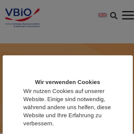
Springe direkt zu:
Zum Hauptinhalt spri
Zur Footer-Navigation
Von Anfang an Begeisterung für
die Biologie wecken
Wir verwenden Cookies
Der VBIO engagiert sich für
Wir nutzen Cookies auf unserer
Website. Einige sind notwendig,
schulische und außerschulische
während andere uns helfen, diese
Bildung.
Website und Ihre Erfahrung zu
verbessern.