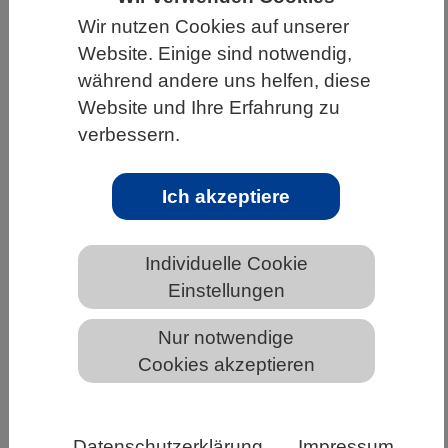
Wir nutzen Cookies auf unserer
HOME
UNTER DEM DACH DES VBIO
Website. Einige sind notwendig,
LANDESVERBÄNDE
SCHLESWIG-HOLSTEIN
während andere uns helfen, diese
NEWS AUS SCHLESWIG-HOLSTEIN
Website und Ihre Erfahrung zu
verbessern.
Studie zur Reproduzierbarkeit von
Ich akzeptiere
Verhaltensexperimenten mit Insekten
erschienen
Individuelle Cookie
Einstellungen
Nur notwendige
Cookies akzeptieren
Datenschutzerklärung
Impressum