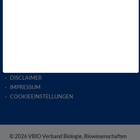
AKTIV WERDEN!
MITGLIED WERDEN
ENGLISH PAGES
RECHTLICHES
SATZUNG
AGB
DATENSCHUTZ
DISCLAIMER
IMPRESSUM
COOKIEEINSTELLUNGEN
© 2026 VBIO Verband Biologie, Biowissenschaften