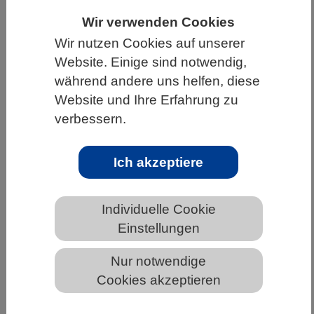
Wir verwenden Cookies
HOME
UNTER DEM DACH DES VBIO
Wir nutzen Cookies auf unserer
LANDESVERBÄNDE
SCHLESWIG-HOLSTEIN
Website. Einige sind notwendig,
NEWS AUS SCHLESWIG-HOLSTEIN
während andere uns helfen, diese
Website und Ihre Erfahrung zu
verbessern.
Extreme Temperaturen, Hitzestress
und unfreiwillige Migration
Ich akzeptiere
Individuelle Cookie
Einstellungen
Nur notwendige
Cookies akzeptieren