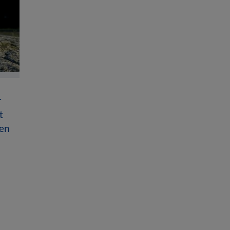
r
t
sen