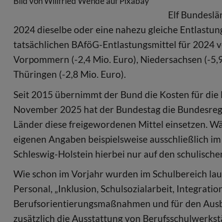
Bild von Willfried Wende auf Pixabay
Elf Bundeslä
2024 dieselbe oder eine nahezu gleiche Entlastu
tatsächlichen BAföG-Entlastungsmittel für 2024 
Vorpommern (-2,4 Mio. Euro), Niedersachsen (-5,9 
Thüringen (-2,8 Mio. Euro).
Seit 2015 übernimmt der Bund die Kosten für die 
November 2025 hat der Bundestag die Bundesregie
Länder diese freigewordenen Mittel einsetzen. W
eigenen Angaben beispielsweise ausschließlich im
Schleswig-Holstein hierbei nur auf den schulische
Wie schon im Vorjahr wurden im Schulbereich lau
Personal, „Inklusion, Schulsozialarbeit, Integrati
Berufsorientierungsmaßnahmen und für den Aus
zusätzlich die Ausstattung von Berufsschulwerk