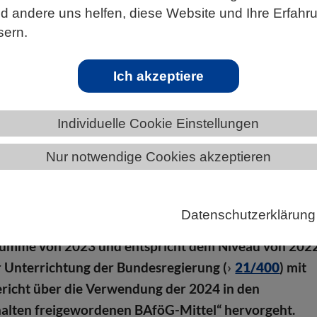
 andere uns helfen, diese Website und Ihre Erfahr
sern.
ÄNDE
SCHLESWIG-HOLSTEIN
NEWS AUS SCHLESWIG-HO
Ich akzeptiere
Individuelle Cookie Einstellungen
ordenen BAföG-Mitteln
Nur notwendige Cookies akzeptieren
 2024 haben die Länder eine Entlastungssumme durc
ne BAföG-Mittel von rund 1,073 Milliarden Euro
Datenschutzerklärung
mit liegt der Wert etwa 17 Millionen Euro unter der
summe von 2023 und entspricht dem Niveau von 2022
r Unterrichtung der Bundesregierung (
21/400
) mit
ericht über die Verwendung der 2024 in den
alten freigewordenen BAföG-Mittel“ hervorgeht.