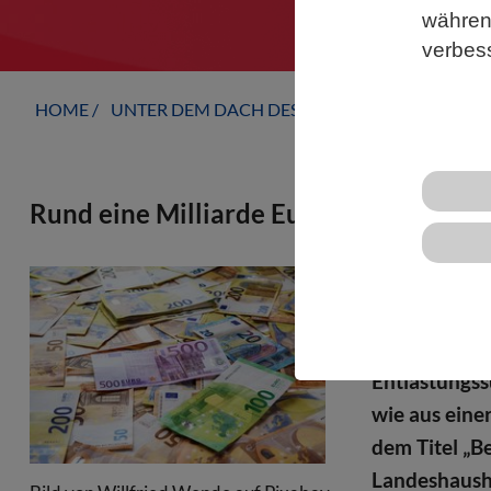
während
verbes
HOME
UNTER DEM DACH DES VBIO
LANDESVERB
Rund eine Milliarde Euro aus freigew
Für das Jahr
freigeworde
gemeldet. Da
Entlastungs
wie aus eine
dem Titel „B
Landeshaush