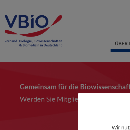
ÜBER 
Gemeinsam für die Biowissenschaf
Werden Sie Mitglied im VBIO und ma
Wir nut