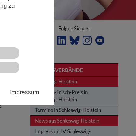
ung zu
Folgen Sie uns:
LSTEIN
LANDESVERBÄNDE
h
Schleswig-Holstein
Impressum
Karl-von-Frisch-Preis in
Schleswig-Holstein
,
Termine in Schleswig-Holstein
News aus Schleswig-Holstein
Impressum LV Schleswig-