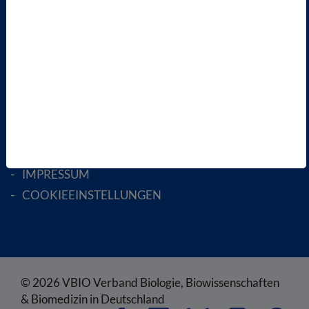
MITGLIED WERDEN
ENGLISH PAGES
RECHTLICHES
SATZUNG
AGB
DATENSCHUTZ
DISCLAIMER
IMPRESSUM
COOKIEEINSTELLUNGEN
© 2026 VBIO Verband Biologie, Biowissenschaften
& Biomedizin in Deutschland