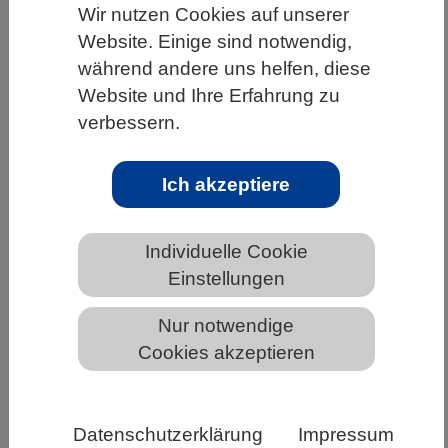
Wir nutzen Cookies auf unserer
HOME
UNTER DEM DACH DES VBIO
Website. Einige sind notwendig,
während andere uns helfen, diese
LANDESVERBÄNDE
SCHLESWIG-HOLSTEIN
Website und Ihre Erfahrung zu
NEWS AUS SCHLESWIG-HOLSTEIN
verbessern.
Ich akzeptiere
Künstliche Intelligenz (KI) aus Sicht
von Mathematik und
Naturwissenschaftender Wissenschaft
Individuelle Cookie
Einstellungen
Nur notwendige
Cookies akzeptieren
Datenschutzerklärung
Impressum