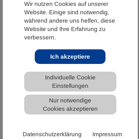
Wir nutzen Cookies auf unserer
HOME
UNTER DEM DACH DES VBIO
Website. Einige sind notwendig,
während andere uns helfen, diese
LANDESVERBÄNDE
SCHLESWIG-HOLSTEIN
Website und Ihre Erfahrung zu
NEWS AUS SCHLESWIG-HOLSTEIN
verbessern.
Ich akzeptiere
Wie ein Naturstoff das SARS-CoV-2-
Virus hemmen kann /Konzept aus der
Chemie soll in klinischen Studien
Individuelle Cookie
bestätigt werden
Einstellungen
Nur notwendige
Cookies akzeptieren
Datenschutzerklärung
Impressum