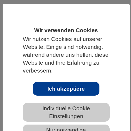
HOME
UNTER DEM DACH DES VBIO
LANDESVERBÄNDE
SCHLESWIG-HOLSTEIN
Wir verwenden Cookies
NEWS AUS SCHLESWIG-HOLSTEIN
Wir nutzen Cookies auf unserer
Website. Einige sind notwendig,
während andere uns helfen, diese
Hochschulbildung in Deutschland:
Website und Ihre Erfahrung zu
digitaler, internationaler, aber zu
verbessern.
langsam bei Verbesserungen
Ich akzeptiere
Individuelle Cookie
Einstellungen
Nur notwendige