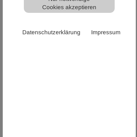
Cookies akzeptieren
Datenschutzerklärung
Impressum
Stifterverband
In den vergangenen zehn Jahren ist das
Bildungssystem in Deutschland digitaler,
attraktiver für ausländische Studierende und
sozial durchlässiger geworden. Doch über den
Bildungserfolg entscheidet nach wie vor die
soziale Herkunft. Alarmierend ist außerdem die
rückläufige Zahl der Absolventen in den MINT-