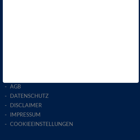
ÜBER UNS
LANDESVERBÄNDE
FACHGESELLSCHAFTEN
AKTIV WERDEN!
MITGLIED WERDEN
ENGLISH PAGES
RECHTLICHES
SATZUNG
AGB
DATENSCHUTZ
DISCLAIMER
IMPRESSUM
COOKIEEINSTELLUNGEN