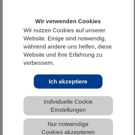
HOME
UNTER DEM DACH DES VBIO
LANDESVERBÄNDE
SACHSEN
Wir verwenden Cookies
Wir nutzen Cookies auf unserer
NEWS AUS SACHSEN
Website. Einige sind notwendig,
während andere uns helfen, diese
Website und Ihre Erfahrung zu
Wie der Chagas-Erreger die Darmflora
verbessern.
der Raubwanze verändert
Ich akzeptiere
Individuelle Cookie
Einstellungen
Nur notwendige
Cookies akzeptieren