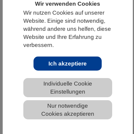
Wir verwenden Cookies
HOME
UNTER DEM DACH DES VBIO
Wir nutzen Cookies auf unserer
LANDESVERBÄNDE
SACHSEN
Website. Einige sind notwendig,
während andere uns helfen, diese
NEWS AUS SACHSEN
Website und Ihre Erfahrung zu
verbessern.
VBIO Hessen vergibt Karl-von-Frisch-
Ich akzeptiere
Abiturpreise an die besten Biologie-
Abiturientinnen und Abiturienten
Individuelle Cookie
Einstellungen
Nur notwendige
Cookies akzeptieren