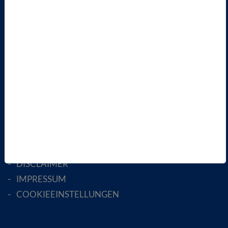
LANDESVERBÄNDE
FACHGESELLSCHAFTEN
AKTIV WERDEN!
MITGLIED WERDEN
ENGLISH PAGES
RECHTLICHES
SATZUNG
AGB
DATENSCHUTZ
DISCLAIMER
IMPRESSUM
COOKIEEINSTELLUNGEN