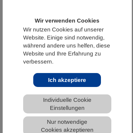
HOME
UNTER DEM DACH DES VBIO
LANDESVERBÄNDE
SACHSEN
Wir verwenden Cookies
Wir nutzen Cookies auf unserer
NEWS AUS SACHSEN
Website. Einige sind notwendig,
während andere uns helfen, diese
Website und Ihre Erfahrung zu
Unterwasserarchitekten: Wie gelingt
verbessern.
Schneckenbuntbarschen das perfekte
Nest?
Ich akzeptiere
Individuelle Cookie
Einstellungen
Nur notwendige
Cookies akzeptieren