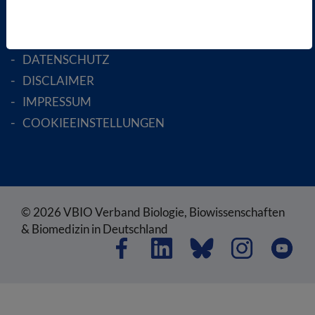
SATZUNG
AGB
DATENSCHUTZ
DISCLAIMER
IMPRESSUM
COOKIEEINSTELLUNGEN
© 2026 VBIO Verband Biologie, Biowissenschaften
& Biomedizin in Deutschland