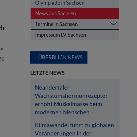
Olympiade in Sachsen
News aus Sachsen
Termine in Sachsen
ehr
Impressum LV Sachsen
he
ÜBERBLICK NEWS
ge
LETZTE NEWS
Neandertaler-
Wachstumshormonrezeptor
erhöht Muskelmasse beim
modernen Menschen
Klimawandel führt zu globalen
Veränderungen in der