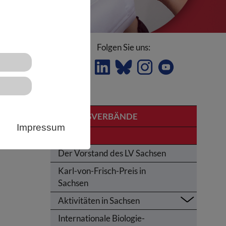
Folgen Sie uns:
LANDESVERBÄNDE
Impressum
ht
Sachsen
Der Vorstand des LV Sachsen
Karl-von-Frisch-Preis in
Sachsen
Aktivitäten in Sachsen
Internationale Biologie-