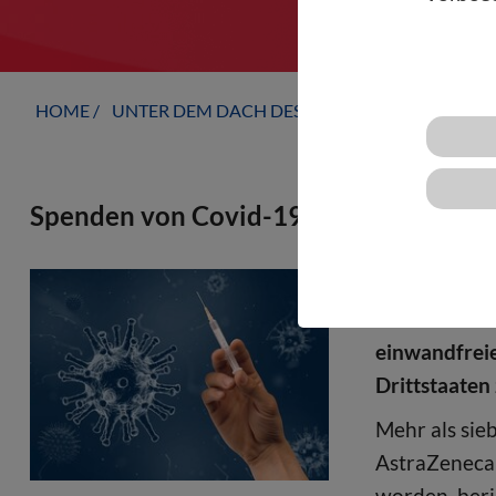
HOME
UNTER DEM DACH DES VBIO
LANDESVERB
Spenden von Covid-19-Impfdosen an D
Die Bundesre
für den nati
einwandfrei
Drittstaaten
Mehr als sie
AstraZeneca 
worden, beri