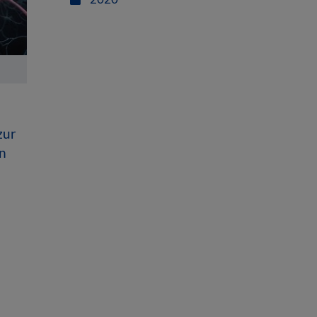
zur
n