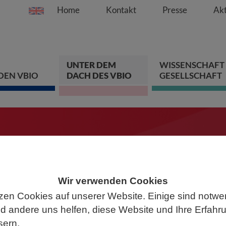
Home
Kontakt
Presse
Akt
Springe direkt zu:
Zum Hauptinhalt spri
Zur Hauptnavigation s
Zur Footer-Navigation
UNTER DEM
WISSENSCHAFT
DEN VBIO
DACH DES VBIO
GESELLSCHAFT
ten
chen Sie mit!
Wir verwenden Cookies
zen Cookies auf unserer Website. Einige sind notwe
 andere uns helfen, diese Website und Ihre Erfahr
sern.