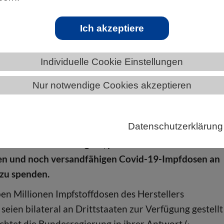
Ich akzeptiere
ÄNDE
SACHSEN
NEWS AUS SACHSEN
Individuelle Cookie Einstellungen
Nur notwendige Cookies akzeptieren
rittstaaten
Datenschutzerklärung
gierung beabsichtigt nach eigenen Angaben, alle nic
onalen Bedarf benötigten, pharmazeutisch
en und noch versandfähigen Covid-19-Impfdosen an
 zu spenden.
ben Millionen Impfstoffdosen des Herstellers
seien bilateral an Drittstaaten zur Verfügung gestellt
chtet die Bundesregierung in ihrer Antwort (