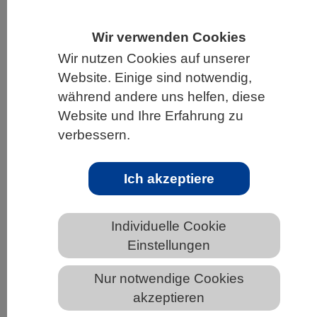
HOME
UNTER DEM DACH DES VBIO
Wir verwenden Cookies
LANDESVERBÄNDE
SACHSEN
Wir nutzen Cookies auf unserer
NEWS AUS SACHSEN
Website. Einige sind notwendig,
während andere uns helfen, diese
Website und Ihre Erfahrung zu
verbessern.
Riecher für erdige Noten
Ich akzeptiere
Individuelle Cookie
Einstellungen
Nur notwendige Cookies
akzeptieren