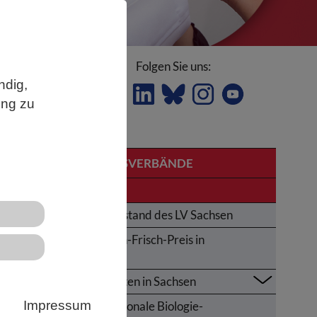
Folgen Sie uns:
ndig,
ung zu
LANDESVERBÄNDE
Sachsen
te
Der Vorstand des LV Sachsen
Karl-von-Frisch-Preis in
Sachsen
Aktivitäten in Sachsen
Impressum
Internationale Biologie-