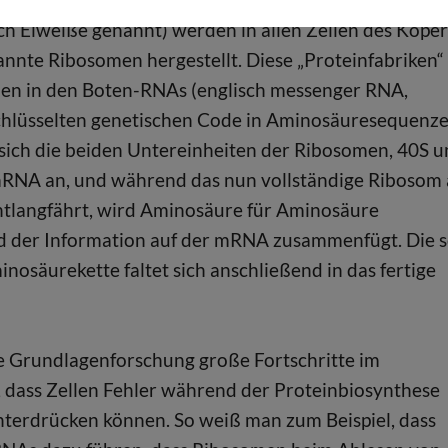
ch Eiweiße genannt) werden in allen Zellen des Köper
nnte Ribosomen hergestellt. Diese „Proteinfabriken“
den in den Boten-RNAs (englisch messenger RNA,
hlüsselten genetischen Code in Aminosäuresequenze
sich die beiden Untereinheiten der Ribosomen, 40S 
mRNA an, und während das nun vollständige Ribosom
tlangfährt, wird Aminosäure für Aminosäure
d der Information auf der mRNA zusammenfügt. Die 
inosäurekette faltet sich anschließend in das fertige
he Grundlagenforschung große Fortschritte im
n, dass Zellen Fehler während der Proteinbiosynthese
nterdrücken können. So weiß man zum Beispiel, dass