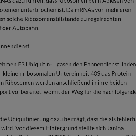
mRNAs dazu führen, dass Ribosomen beim Ablesen von
roteinen unterbrochen ist. Da mRNAs von mehreren
n solche Ribosomenstillstände zu regelrechten
uf der Autobahn.
annendienst
ehmen E3 Ubiquitin-Ligasen den Pannendienst, inde
er kleinen ribosomalen Untereinheit 40S das Protein
rten Ribosomen werden anschließend in ihre beiden
port vorbereitet, womit der Weg für die nachfolgend
 Ubiquitinierung dazu beiträgt, dass die als fehlerh
ird. Vor diesem Hintergrund stellte sich Janina