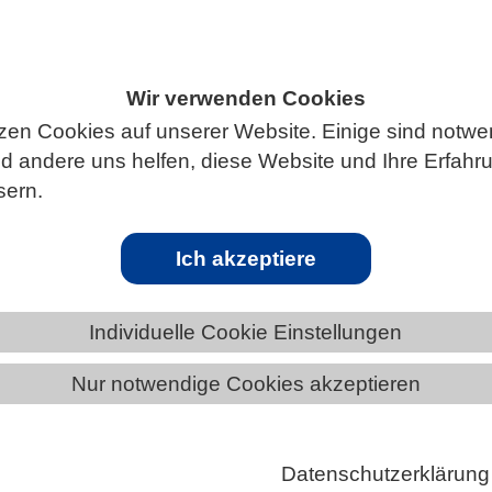
Wir verwenden Cookies
ÄNDE
SACHSEN
NEWS AUS SACHSEN
zen Cookies auf unserer Website. Einige sind notwe
 andere uns helfen, diese Website und Ihre Erfahr
sern.
Auffahrunfällen
Ich akzeptiere
gen Mechanismus der Qualitätskontrolle bei der
nthese haben jetzt Biochemiker am Institute for Inna
Individuelle Cookie Einstellungen
ce (MI3) der Medizinischen Fakultät Mannheim der
Heidelberg entdeckt. Georg Stoecklin und sein Team
Nur notwendige Cookies akzeptieren
en, dass die E3 Ubiquitin-Ligase RNF10 dafür sorgt,
gen durch „liegengebliebene“ Ribosomen behoben
Datenschutzerklärung
em die Ribosomen von der mRNA abgelöst werden.