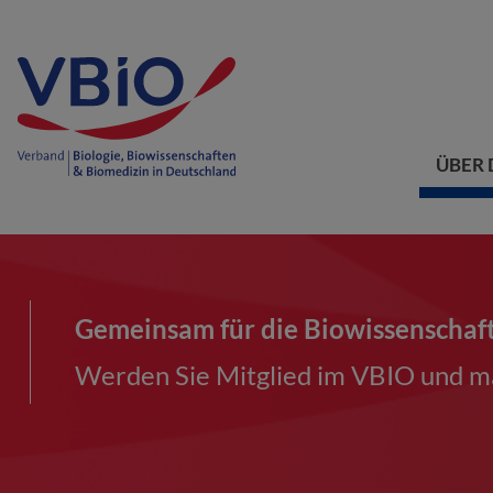
ÜBER 
Gemeinsam für die Biowissenschaf
Werden Sie Mitglied im VBIO und ma