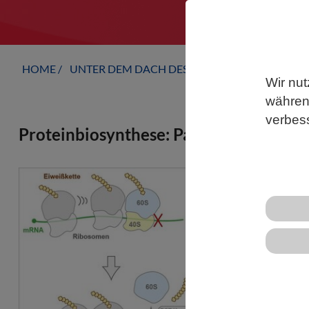
HOME
UNTER DEM DACH DES VBIO
LANDESVERB
Wir nut
während
verbes
Proteinbiosynthese: Pannenhilfe nach 
Einen wichti
Proteinbiosy
Immunoscien
Universität 
konnten zeig
dass Störun
werden, ind