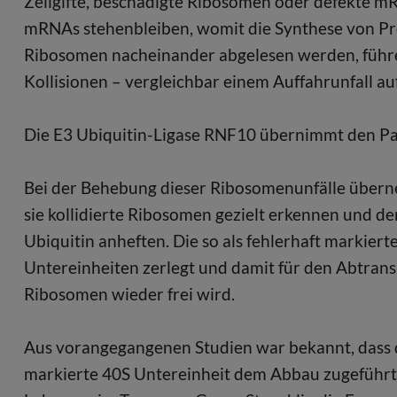
Zellgifte, beschädigte Ribosomen oder defekte 
mRNAs stehenbleiben, womit die Synthese von P
Ribosomen nacheinander abgelesen werden, führe
Kollisionen – vergleichbar einem Auffahrunfall a
Die E3 Ubiquitin-Ligase RNF10 übernimmt den P
Bei der Behebung dieser Ribosomenunfälle übern
sie kollidierte Ribosomen gezielt erkennen und d
Ubiquitin anheften. Die so als fehlerhaft markie
Untereinheiten zerlegt und damit für den Abtrans
Ribosomen wieder frei wird.
Aus vorangegangenen Studien war bekannt, dass die
markierte 40S Untereinheit dem Abbau zugeführt w