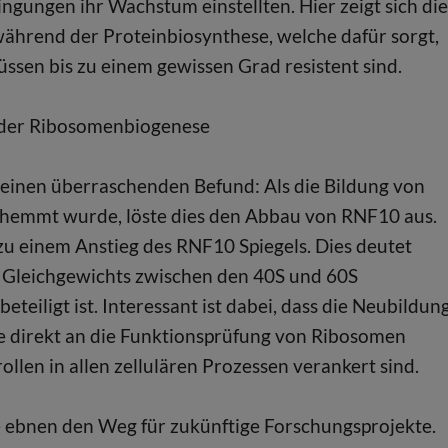
gungen ihr Wachstum einstellten. Hier zeigt sich die
ährend der Proteinbiosynthese, welche dafür sorgt,
sen bis zu einem gewissen Grad resistent sind.
n der Ribosomenbiogenese
 einen überraschenden Befund: Als die Bildung von
ehemmt wurde, löste dies den Abbau von RNF10 aus.
 einem Anstieg des RNF10 Spiegels. Dies deutet
s Gleichgewichts zwischen den 40S und 60S
iligt ist. Interessant ist dabei, dass die Neubildun
e direkt an die Funktionsprüfung von Ribosomen
trollen in allen zellulären Prozessen verankert sind.
e ebnen den Weg für zukünftige Forschungsprojekte.