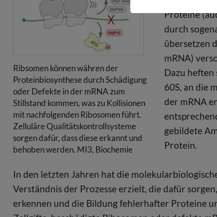
Proteine (au
durch sogena
übersetzen 
mRNA) versc
Ribsomen können währen der
Dazu heften 
Proteinbiosynthese durch Schädigung
60S, an die 
oder Defekte in der mRNA zum
der mRNA en
Stillstand kommen, was zu Kollisionen
mit nachfolgenden Ribosomen führt.
entsprechen
Zelluläre Qualitätskontrollsysteme
gebildete Am
sorgen dafür, dass diese erkannt und
Protein.
behoben werden. MI3, Biochemie
In den letzten Jahren hat die molekularbiologisc
Verständnis der Prozesse erzielt, die dafür sorge
erkennen und die Bildung fehlerhafter Proteine u