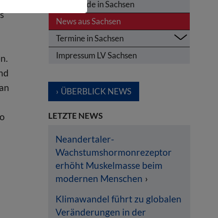
Olympiade in Sachsen
s
News aus Sachsen
Termine in Sachsen
Impressum LV Sachsen
n.
und
 an
ÜBERBLICK NEWS
LETZTE NEWS
so
Neandertaler-
Wachstumshormonrezeptor
erhöht Muskelmasse beim
modernen Menschen
Klimawandel führt zu globalen
Veränderungen in der