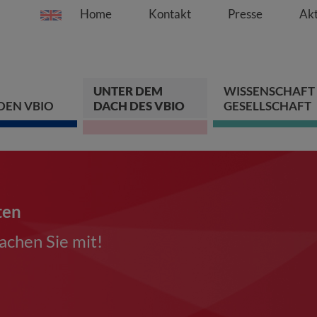
Home
Kontakt
Presse
Akt
Springe direkt zu:
Zum Hauptinhalt spri
Zur Hauptnavigation s
Zur Footer-Navigation
UNTER DEM
WISSENSCHAFT
DEN VBIO
DACH DES VBIO
GESELLSCHAFT
ten
chen Sie mit!