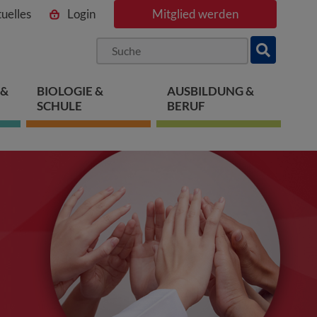
uelles
Login
Mitglied werden
ngen
pringen
 springen
 &
BIOLOGIE &
AUSBILDUNG &
SCHULE
BERUF