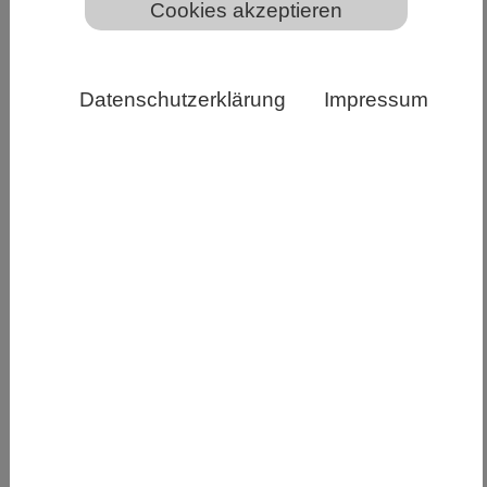
Cookies akzeptieren
Datenschutzerklärung
Impressum
Bild von Clker-Free-Vector-Images auf Pixabay
Forschende übertragen Labormäusen eine
natürliche Magen-Darm-Flora - und machen sie
dadurch robuster gegenüber kleinen
Unterschieden in den Haltungsbedingungen
Viele Erkenntnisse der medizinischen Forschung
stammen aus Experimenten mit Mäusen. Doch oft
lassen sich Resultate, die in einem bestimmten