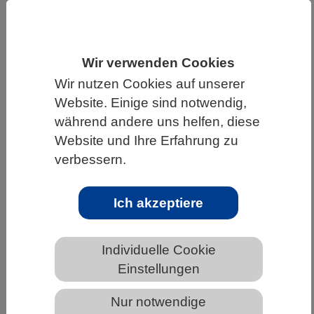
HOME
UNTER DEM DACH DES VBIO
LANDESVERBÄNDE
SACHSEN
Wir verwenden Cookies
NEWS AUS SACHSEN
Wir nutzen Cookies auf unserer
Website. Einige sind notwendig,
während andere uns helfen, diese
Neuer Ansatz soll Erkenntnisse aus
Website und Ihre Erfahrung zu
Tierexperimenten zuverlässiger
verbessern.
machen
Ich akzeptiere
Individuelle Cookie
Einstellungen
Nur notwendige