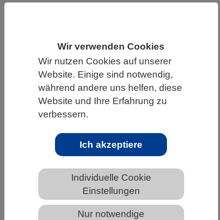
HOME
UNTER DEM DACH DES VBIO
LANDESVERBÄNDE
SACHSEN
Wir verwenden Cookies
NEWS AUS SACHSEN
Wir nutzen Cookies auf unserer
Website. Einige sind notwendig,
während andere uns helfen, diese
Neue Methode für bessere Analyse
Website und Ihre Erfahrung zu
von Virengenomen
verbessern.
Ich akzeptiere
Individuelle Cookie
Einstellungen
Nur notwendige
PixabayCC0