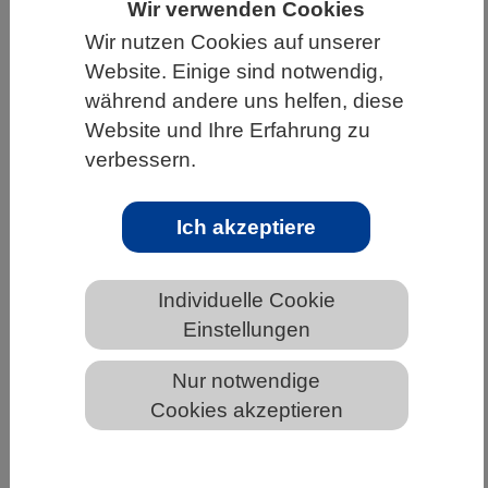
Wir verwenden Cookies
HOME
UNTER DEM DACH DES VBIO
Wir nutzen Cookies auf unserer
Website. Einige sind notwendig,
LANDESVERBÄNDE
SACHSEN
während andere uns helfen, diese
NEWS AUS SACHSEN
Website und Ihre Erfahrung zu
verbessern.
Nationaler Aktionsplan für den
Ich akzeptiere
Europäischen Forschungsraum kann
echten Mehrwert schaffen
Individuelle Cookie
Einstellungen
Nur notwendige
Cookies akzeptieren