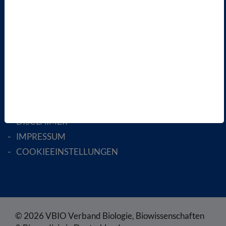
AKTIV WERDEN!
MITGLIED WERDEN
ENGLISH PAGES
RECHTLICHES
SATZUNG
AGB
DATENSCHUTZ
DISCLAIMER
IMPRESSUM
COOKIEEINSTELLUNGEN
© 2026 VBIO Verband Biologie, Biowissenschaften