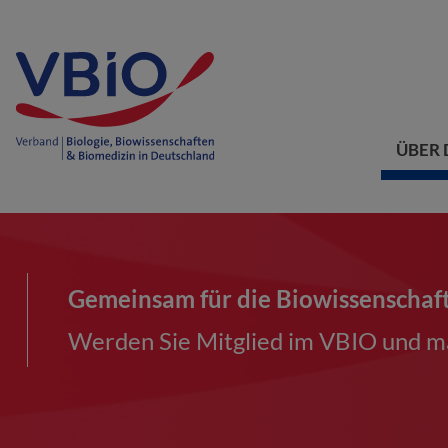
ÜBER 
Gemeinsam für die Biowissenschaf
Werden Sie Mitglied im VBIO und ma