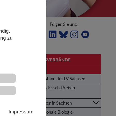
Folgen Sie uns:
ndig,
ung zu
LANDESVERBÄNDE
?
Sachsen
Der Vorstand des LV Sachsen
Karl-von-Frisch-Preis in
Sachsen
Aktivitäten in Sachsen
Impressum
Internationale Biologie-
it