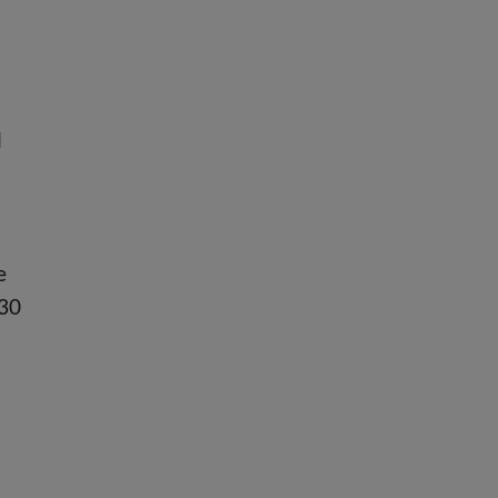
l
e
 30