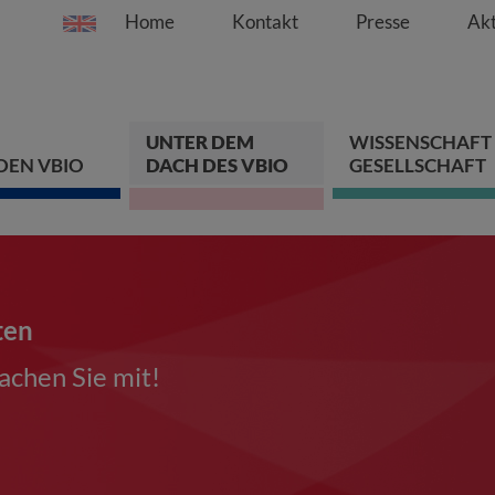
Home
Kontakt
Presse
Akt
Springe direkt zu:
Zum Hauptinhalt spri
Zur Hauptnavigation s
Zur Footer-Navigation
UNTER DEM
WISSENSCHAFT
DEN VBIO
DACH DES VBIO
GESELLSCHAFT
ten
chen Sie mit!