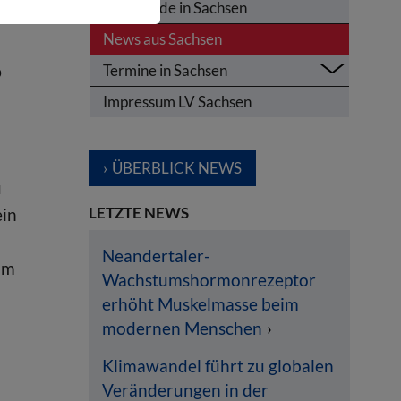
Olympiade in Sachsen
 TU
News aus Sachsen
p
Termine in Sachsen
Impressum LV Sachsen
ÜBERBLICK NEWS
u
LETZTE NEWS
ein
Neandertaler-
im
Wachstumshormonrezeptor
erhöht Muskelmasse beim
modernen Menschen
Klimawandel führt zu globalen
Veränderungen in der