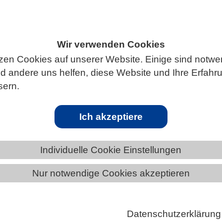
Wir verwenden Cookies
ÄNDE
SACHSEN
NEWS AUS SACHSEN
zen Cookies auf unserer Website. Einige sind notwe
 andere uns helfen, diese Website und Ihre Erfahr
sern.
Ich akzeptiere
n die Wirkung eines neuen Medikaments erforschen
n das Zusammenspiel verschiedener Organe besser
Individuelle Cookie Einstellungen
n der medizinischen Forschung spielen sogenannte
-chip“-Anwendungen (auch mikrophysiologische
Nur notwendige Cookies akzeptieren
nnt) eine wachsende Rolle: Wenn man es schafft,
uren in Labor auf präzise kontrollierbaren Chips
Datenschutzerklärung
assen, dann kann man viel präziser forschen als das m