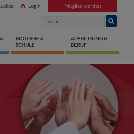
uelles
Login
Mitglied werden
ngen
pringen
 springen
 &
BIOLOGIE &
AUSBILDUNG &
SCHULE
BERUF