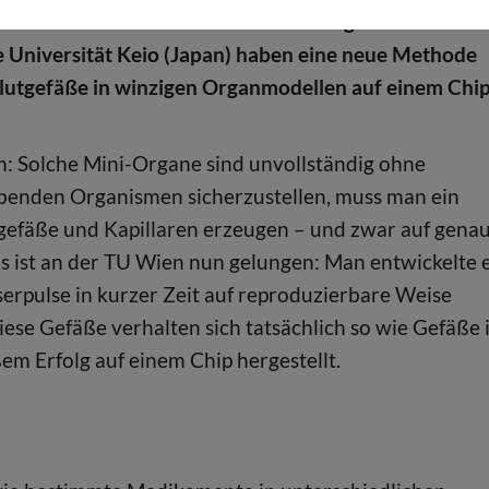
n lebenden Menschen oder Tieren möglich wäre. Die
 Universität Keio (Japan) haben eine neue Methode
Blutgefäße in winzigen Organmodellen auf einem Chi
m: Solche Mini-Organe sind unvollständig ohne
ebenden Organismen sicherzustellen, muss man ein
tgefäße und Kapillaren erzeugen – und zwar auf gena
s ist an der TU Wien nun gelungen: Man entwickelte 
serpulse in kurzer Zeit auf reproduzierbare Weise
iese Gefäße verhalten sich tatsächlich so wie Gefäße 
 Erfolg auf einem Chip hergestellt.