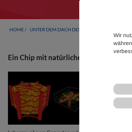
HOME
UNTER DEM DACH DES VBIO
LANDESVERB
Wir nut
während
verbes
Ein Chip mit natürlichen Blutgefäßen
Wie kann ma
Wie kann ma
verstehen? I
„Organ-on-a
Systeme gena
Gewebestrukt
wachsen zu l