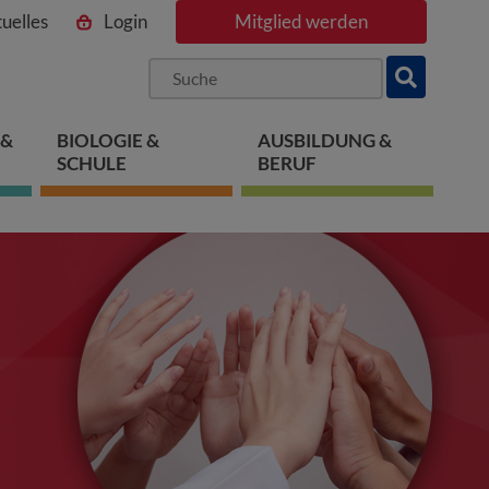
uelles
Login
Mitglied werden
ngen
pringen
 springen
 &
BIOLOGIE &
AUSBILDUNG &
SCHULE
BERUF