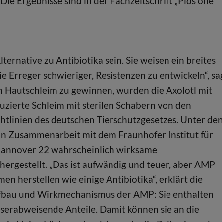
ie Ergebnisse sind in der Fachzeitschrift „Plos one“
ternative zu Antibiotika sein. Sie weisen ein breites
ie Erreger schwieriger, Resistenzen zu entwickeln“, sa
en Hautschleim zu gewinnen, wurden die Axolotl mit
uzierte Schleim mit sterilen Schabern von den
linien des deutschen Tierschutzgesetzes. Unter de
 Zusammenarbeit mit dem Fraunhofer Institut für
 Hannover 22 wahrscheinlich wirksame
ergestellt. „Das ist aufwändig und teuer, aber AMP
men herstellen wie einige Antibiotika“, erklärt die
Aufbau und Wirkmechanismus der AMP: Sie enthalten
erabweisende Anteile. Damit können sie an die