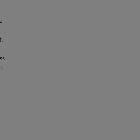
e
t.
ss
en
r