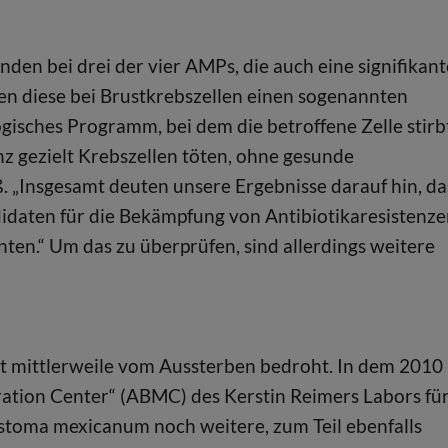
den bei drei der vier AMPs, die auch eine signifikant
n diese bei Brustkrebszellen einen sogenannten
gisches Programm, bei dem die betroffene Zelle stirb
nz gezielt Krebszellen töten, ohne gesunde
. „Insgesamt deuten unsere Ergebnisse darauf hin, da
didaten für die Bekämpfung von Antibiotikaresistenz
ten.“ Um das zu überprüfen, sind allerdings weitere
st mittlerweile vom Aussterben bedroht. In dem 2010
ion Center“ (ABMC) des Kerstin Reimers Labors fü
stoma mexicanum noch weitere, zum Teil ebenfalls