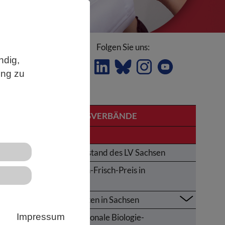
Folgen Sie uns:
ndig,
ung zu
 Krebs
LANDESVERBÄNDE
ls
Sachsen
Der Vorstand des LV Sachsen
Karl-von-Frisch-Preis in
Sachsen
h
Aktivitäten in Sachsen
a
Impressum
Internationale Biologie-