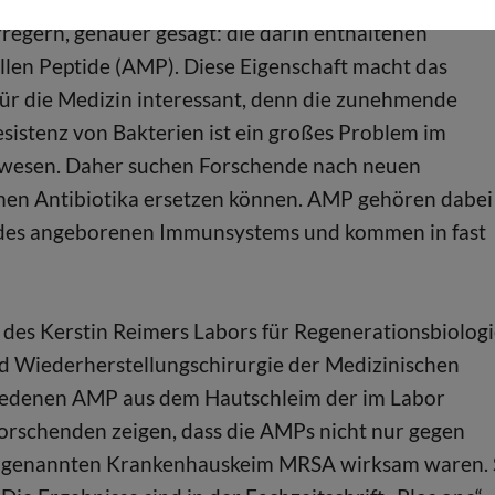
regern, genauer gesagt: die darin enthaltenen
llen Peptide (AMP). Diese Eigenschaft macht das
r die Medizin interessant, denn die zunehmende
esistenz von Bakterien ist ein großes Problem im
wesen. Daher suchen Forschende nach neuen
men Antibiotika ersetzen können. AMP gehören dabei
il des angeborenen Immunsystems und kommen in fast
 des Kerstin Reimers Labors für Regenerationsbiolog
und Wiederherstellungschirurgie der Medizinischen
hiedenen AMP aus dem Hautschleim der im Labor
Forschenden zeigen, dass die AMPs nicht nur gegen
 sogenannten Krankenhauskeim MRSA wirksam waren. 