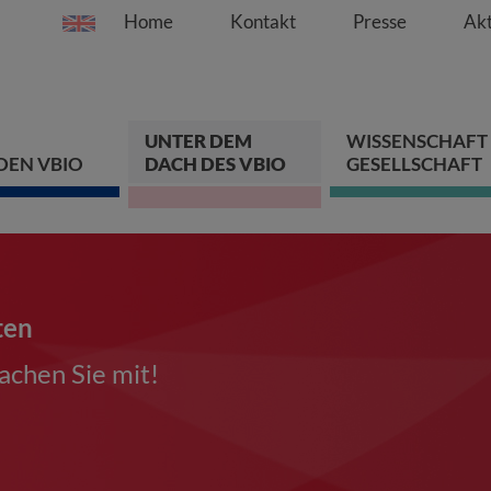
Home
Kontakt
Presse
Akt
Springe direkt zu:
Zum Hauptinhalt spri
Zur Hauptnavigation s
Zur Footer-Navigation
UNTER DEM
WISSENSCHAFT
DEN VBIO
DACH DES VBIO
GESELLSCHAFT
ten
chen Sie mit!