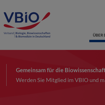
ÜBER 
Gemeinsam für die Biowissenschaf
Werden Sie Mitglied im VBIO und ma