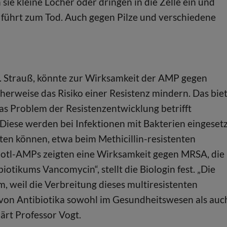
ie kleine Löcher oder dringen in die Zelle ein und
d führt zum Tod. Auch gegen Pilze und verschiedene
. Strauß, könnte zur Wirksamkeit der AMP gegen
erweise das Risiko einer Resistenz mindern. Das bie
as Problem der Resistenzentwicklung betrifft
iese werden bei Infektionen mit Bakterien eingesetz
ten können, etwa beim Methicillin-resistenten
lotl-AMPs zeigten eine Wirksamkeit gegen MRSA, die
iotikums Vancomycin“, stellt die Biologin fest. „Die
 weil die Verbreitung dieses multiresistenten
on Antibiotika sowohl im Gesundheitswesen als auc
lärt Professor Vogt.