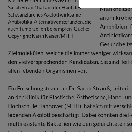
Kleiner Helfer für die Wissenschaft: Dr.
Sarah Strauß hat auf der Haut des
Krankheitser
Schwanzlurches Axolotl wirksame
antimikrobie
Antibiotika-Alternativen gefunden, die
Amphibium fü
auch Tumorzellen bekämpfen. Quelle:
Antibiotikar
Copyright: Karin Kaiser/MHH
Gesundheits
Zielmolekülen, welche die immer weniger wirksa
den vielversprechenden Kandidaten. Sie sind Te
allen lebenden Organismen vor.
Ein Forschungsteam um Dr. Sarah Strauß, Leiterin
an der Klinik für Plastische, Ästhetische, Hand- 
Hochschule Hannover (MHH), hat sich mit versc
lebenden Axolotl beschäftigt. Dabei konnten die 
multiresistente Bakterien wie den gefürchteten