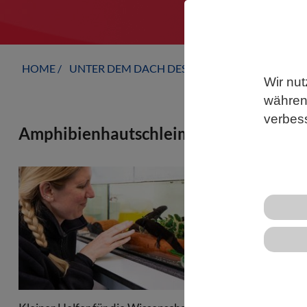
HOME
UNTER DEM DACH DES VBIO
LANDESVERB
Wir nut
während
verbes
Amphibienhautschleim als mögliche Wa
Forschende f
wirksame Ant
Krankenhaus
Axolotl sind
sogar Teile 
der Schwanz
mexicanum ka