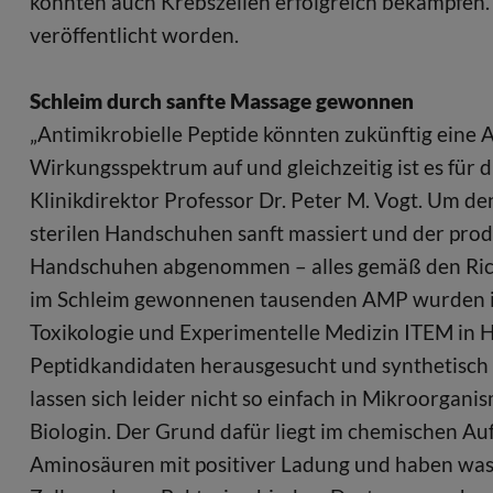
konnten auch Krebszellen erfolgreich bekämpfen. D
veröffentlicht worden.
Schleim durch sanfte Massage gewonnen
„Antimikrobielle Peptide könnten zukünftig eine Al
Wirkungsspektrum auf und gleichzeitig ist es für d
Klinikdirektor Professor Dr. Peter M. Vogt. Um d
sterilen Handschuhen sanft massiert und der prod
Handschuhen abgenommen – alles gemäß den Richt
im Schleim gewonnenen tausenden AMP wurden in
Toxikologie und Experimentelle Medizin ITEM in
Peptidkandidaten herausgesucht und synthetisch h
lassen sich leider nicht so einfach in Mikroorganis
Biologin. Der Grund dafür liegt im chemischen 
Aminosäuren mit positiver Ladung und haben wass