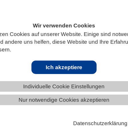
Wir verwenden Cookies
ÄNDE
SACHSEN
NEWS AUS SACHSEN
zen Cookies auf unserer Website. Einige sind notwe
 andere uns helfen, diese Website und Ihre Erfahr
sern.
ffe gegen multiresistente Bakterien und
Ich akzeptiere
inden antimikrobielle Peptide auf Axolotl-Haut, die a
ibiotika-Alternative nicht nur gefährliche
Individuelle Cookie Einstellungen
keime, sondern auch Tumorzellen bekämpfen.
Nur notwendige Cookies akzeptieren
 bekannt für ihre Fähigkeit, Gliedmaßen, Organe und
des Gehirns und Herzens nachwachsen zu lassen. Doc
lurch mit dem wissenschaftlichen Namen Ambystom
Datenschutzerklärung
nn noch mehr. Seine Schleimhaut schützt ihn vor