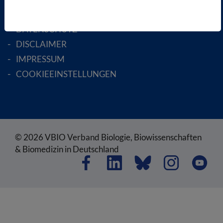
AGB
DATENSCHUTZ
DISCLAIMER
IMPRESSUM
COOKIEEINSTELLUNGEN
© 2026 VBIO Verband Biologie, Biowissenschaften
& Biomedizin in Deutschland