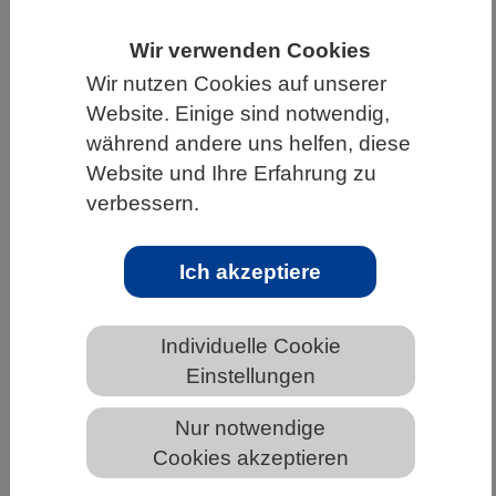
HOME
UNTER DEM DACH DES VBIO
Wir verwenden Cookies
LANDESVERBÄNDE
SACHSEN
Wir nutzen Cookies auf unserer
Website. Einige sind notwendig,
NEWS AUS SACHSEN
während andere uns helfen, diese
Website und Ihre Erfahrung zu
verbessern.
Biologiedidaktiker der Friedrich-
Schiller-Universität Jena mit
Ich akzeptiere
Thüringer Demokratiepreis 2024
ausgezeichnet
Individuelle Cookie
Einstellungen
Nur notwendige
Cookies akzeptieren