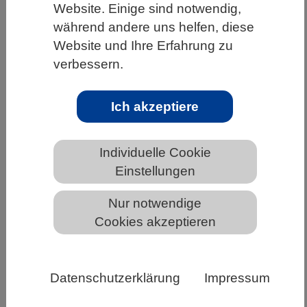
Website. Einige sind notwendig,
HOME
UNTER DEM DACH DES VBIO
während andere uns helfen, diese
Website und Ihre Erfahrung zu
LANDESVERBÄNDE
SACHSEN
verbessern.
NEWS AUS SACHSEN
Ich akzeptiere
Was wir heute übers Klima wissen:
aktuelle Fakten zum Klimawandel
Individuelle Cookie
Einstellungen
Nur notwendige
Cookies akzeptieren
Datenschutzerklärung
Impressum
Global Warming Stripes Ed Hawkins, Quelle: