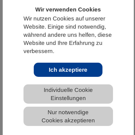
Wir verwenden Cookies
HOME
UNTER DEM DACH DES VBIO
Wir nutzen Cookies auf unserer
LANDESVERBÄNDE
SACHSEN
Website. Einige sind notwendig,
NEWS AUS SACHSEN
während andere uns helfen, diese
Website und Ihre Erfahrung zu
verbessern.
Überlebenstrick: Krankheitserreger
zapft Eisenquelle in Immunzellen an
Ich akzeptiere
Individuelle Cookie
Einstellungen
Nur notwendige
Cookies akzeptieren