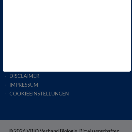
AKTIV WERDEN!
MITGLIED WERDEN
ENGLISH PAGES
RECHTLICHES
SATZUNG
AGB
DATENSCHUTZ
DISCLAIMER
IMPRESSUM
COOKIEEINSTELLUNGEN
© 2026 VBIO Verband Biologie, Biowissenschaften