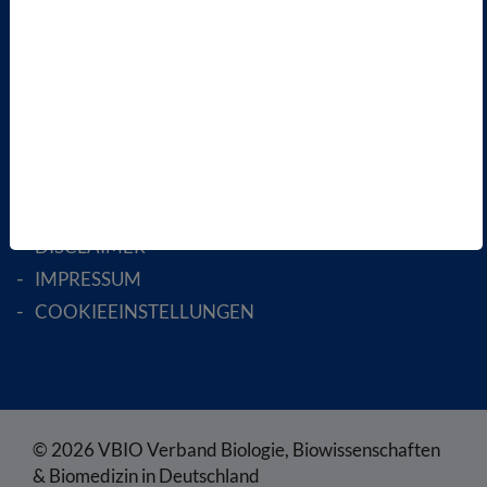
MITGLIED WERDEN
ENGLISH PAGES
RECHTLICHES
SATZUNG
AGB
DATENSCHUTZ
DISCLAIMER
IMPRESSUM
COOKIEEINSTELLUNGEN
© 2026 VBIO Verband Biologie, Biowissenschaften
& Biomedizin in Deutschland