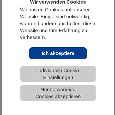
Wir verwenden Cookies
HOME
UNTER DEM DACH DES VBIO
Wir nutzen Cookies auf unserer
Website. Einige sind notwendig,
LANDESVERBÄNDE
SACHSEN
während andere uns helfen, diese
NEWS AUS SACHSEN
Website und Ihre Erfahrung zu
verbessern.
Schnell wie der Wind
Ich akzeptiere
Individuelle Cookie
Einstellungen
Nur notwendige
Cookies akzeptieren
Windhunde wie diese der Rasse Whippet gehören zu