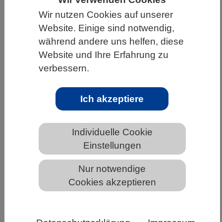
Wir nutzen Cookies auf unserer
HOME
UNTER DEM DACH DES VBIO
Website. Einige sind notwendig,
LANDESVERBÄNDE
SACHSEN
während andere uns helfen, diese
NEWS AUS SACHSEN
Website und Ihre Erfahrung zu
verbessern.
Rotbuche treibt immer früher aus
Ich akzeptiere
Individuelle Cookie
Einstellungen
Nur notwendige
Cookies akzeptieren