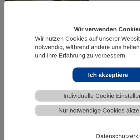
Wir verwenden Cookie
Wir nutzen Cookies auf unserer Website
S. Hermann & F. Richter auf Pixabay
notwendig, während andere uns helfen
und Ihre Erfahrung zu verbessern.
Die Ergebnisse des Zoonosen-Monitorings 2019
zeigen, dass Rohmilch potenziell krankmachende
Ich akzeptiere
Keime enthalten kann. In bis zu 5 % der rund 360
untersuchten Rohmilch-Proben wurden Keime
wie Campylobacter spp. und STEC nachgewiesen.
Individuelle Cookie Einstell
Etwa 10 % der Proben enthielten bestimmte
Nur notwendige Cookies akze
multiresistente Bakterien wie ESBL/AmpC-
bildende E. coli. Das Bundesamt für
Verbraucherschutz und Lebensmittelsicherheit
Datenschutzerk
(BVL) rät daher, sogenannte „Milch ab Hof“ vor