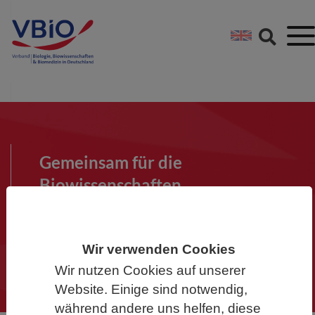
Springe direkt zu:
Zum Hauptinhalt spri
Zur Footer-Navigation
Gemeinsam für die
Biowissenschaften
Werden Sie Mitglied im VBIO und
machen Sie mit!
Wir verwenden Cookies
Wir nutzen Cookies auf unserer
Website. Einige sind notwendig,
während andere uns helfen, diese