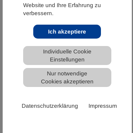
Website und Ihre Erfahrung zu
HOME
UNTER DEM DACH DES VBIO
verbessern.
LANDESVERBÄNDE
SACHSEN
NEWS AUS SACHSEN
Ich akzeptiere
Individuelle Cookie
Wahlprogramme der Parteien: Quo
Einstellungen
vadis, Wissenschaftspolitik?
Nur notwendige
Cookies akzeptieren
Datenschutzerklärung
Impressum