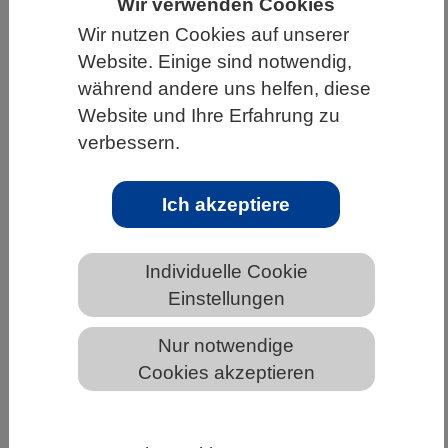
Wir verwenden Cookies
HOME
UNTER DEM DACH DES VBIO
Wir nutzen Cookies auf unserer
Website. Einige sind notwendig,
LANDESVERBÄNDE
SACHSEN
während andere uns helfen, diese
NEWS AUS SACHSEN
Website und Ihre Erfahrung zu
verbessern.
Bislang unbekannte Bindestelle an
Ich akzeptiere
Zellmembran identifiziert
Individuelle Cookie
Einstellungen
Nur notwendige
Cookies akzeptieren