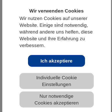
HOME
UNTER DEM DACH DES VBIO
Wir verwenden Cookies
LANDESVERBÄNDE
SACHSEN
Wir nutzen Cookies auf unserer
Website. Einige sind notwendig,
NEWS AUS SACHSEN
während andere uns helfen, diese
Website und Ihre Erfahrung zu
verbessern.
Mikrobiomstudie ermöglicht neue
Strategien für gesunde und
Ich akzeptiere
klimarobuste Kulturpflanzen
Individuelle Cookie
Einstellungen
Nur notwendige
Cookies akzeptieren