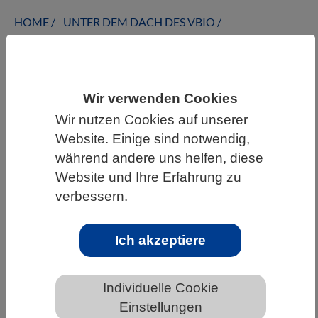
HOME
UNTER DEM DACH DES VBIO
LANDESVERBÄNDE
SACHSEN
NEWS AUS SACHSEN
Wir verwenden Cookies
Wir nutzen Cookies auf unserer
Was Wälder im Sommer verbraunen
Website. Einige sind notwendig,
lässt
während andere uns helfen, diese
Website und Ihre Erfahrung zu
verbessern.
Ich akzeptiere
Individuelle Cookie
Einstellungen