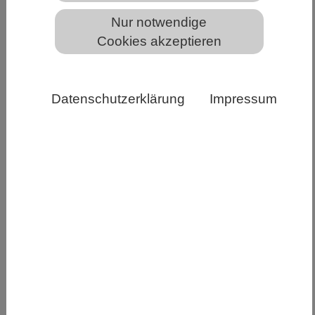
Satellitenkarten der Verbraunungsereignisse in Europa
Nur notwendige
von 2002 bis 2022 Mauro Hermann / ETH Zürich
Cookies akzeptieren
Europäische Wälder verbraunten in den letzten
fünf Jahren weiträumig. Im Hitze-​Sommer 2022
Datenschutzerklärung
Impressum
kam es in Europa zur bislang grössten
Verbraunung: Sie erfasste 37 Prozent der
gemässigten und mediterranen Waldregionen. In
der dreijährigen meteorologischen
Vorgeschichte einer Verbraunung finden sich
charakteristische Wettersignale als Vorläufer der
Ereignisse.
Wälder in ganz Europa leiden im Sommer
vermehrt unter Hitze und Dürre – in manchen
Jahren verbraunen Bäume vorzeitig und sterben
teils sogar ganz ab. Forschende der ETH Zürich